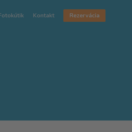
Fotokútik
Kontakt
Rezervácia